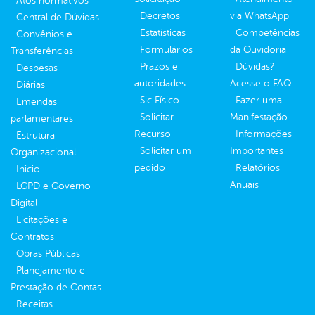
Atos normativos
Decretos
via WhatsApp
Central de Dúvidas
Estatísticas
Competências
Convênios e
Formulários
da Ouvidoria
Transferências
Prazos e
Dúvidas?
Despesas
autoridades
Acesse o FAQ
Diárias
Sic Físico
Fazer uma
Emendas
Solicitar
Manifestação
parlamentares
Recurso
Informações
Estrutura
Solicitar um
Importantes
Organizacional
pedido
Relatórios
Inicio
Anuais
LGPD e Governo
Digital
Licitações e
Contratos
Obras Públicas
Planejamento e
Prestação de Contas
Receitas