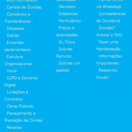
Atos normativos
Decretos
via WhatsApp
Central de Dúvidas
Estatísticas
Competências
Convênios e
Formulários
da Ouvidoria
Transferências
Prazos e
Dúvidas?
Despesas
autoridades
Acesse o FAQ
Diárias
Sic Físico
Fazer uma
Emendas
Solicitar
Manifestação
parlamentares
Recurso
Informações
Estrutura
Solicitar um
Importantes
Organizacional
pedido
Relatórios
Inicio
Anuais
LGPD e Governo
Digital
Licitações e
Contratos
Obras Públicas
Planejamento e
Prestação de Contas
Receitas