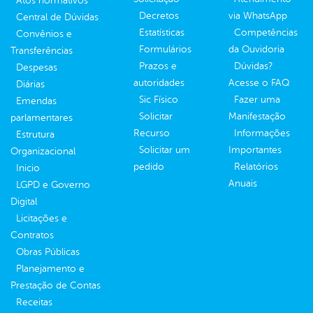
Atos normativos
Decretos
via WhatsApp
Central de Dúvidas
Estatísticas
Competências
Convênios e
Formulários
da Ouvidoria
Transferências
Prazos e
Dúvidas?
Despesas
autoridades
Acesse o FAQ
Diárias
Sic Físico
Fazer uma
Emendas
Solicitar
Manifestação
parlamentares
Recurso
Informações
Estrutura
Solicitar um
Importantes
Organizacional
pedido
Relatórios
Inicio
Anuais
LGPD e Governo
Digital
Licitações e
Contratos
Obras Públicas
Planejamento e
Prestação de Contas
Receitas