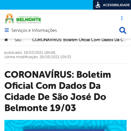
ACESSIBILIDADE
Acesso ráp
Busca
Serviços e Informações
Abrir menu principal de navegação
Você está aqui:
Saúde
CORONAVÍRUS: Boletim Oficial Com Dados Da Cidade De São José Do Belmonte 19/03
>
>
publicado: 19/03/2021 18h48,
última modificação: 28/05/2021 03h33
CORONAVÍRUS: Boletim
Oficial Com Dados Da
Cidade De São José Do
Belmonte 19/03