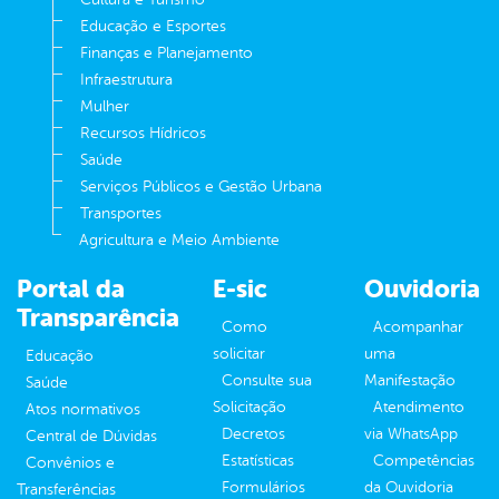
Educação e Esportes
Finanças e Planejamento
Infraestrutura
Mulher
Recursos Hídricos
Saúde
Serviços Públicos e Gestão Urbana
Transportes
Agricultura e Meio Ambiente
Portal da
E-sic
Ouvidoria
Transparência
Como
Acompanhar
solicitar
uma
Educação
Consulte sua
Manifestação
Saúde
Solicitação
Atendimento
Atos normativos
Decretos
via WhatsApp
Central de Dúvidas
Estatísticas
Competências
Convênios e
Formulários
da Ouvidoria
Transferências