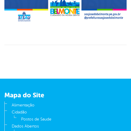
Mapa do Site
Alimentação
Cidadão
Postos de Saude
Dados Abertos