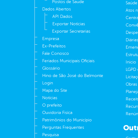
Postos de Saude
Saúde
Dados Abertos
Atos 
API Dados
Centra
Exportar Notícias
Convên
Exportar Secretarias
Despe
Empresa
Diária
Ex-Prefeitos
Emend
Fale Conosco
Estrut
Feriados Municipais Oficiais
Inicio
Glossário
LGPD e
Hino de São José do Belmonte
Licita
Login
Obras 
Mapa do Site
Plane
Notícias
Receit
O prefeito
Recur
Ouvidoria Fisíca
Renúnc
Patrimônios do Município
Out
Perguntas Frequentes
Pesquisa