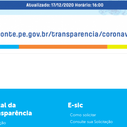
al da
E-sic
nsparência
Como solicitar
Consulte sua Solicitação
ção