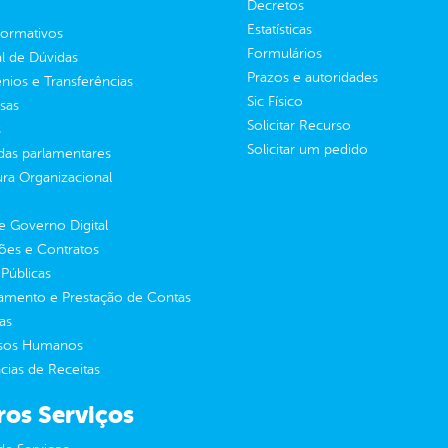
Decretos
Estatísticas
normativos
Formulários
l de Dúvidas
Prazos e autoridades
ios e Transferências
Sic Físico
sas
Solicitar Recurso
s
Solicitar um pedido
as parlamentares
ura Organizacional
 Governo Digital
ções e Contratos
Públicas
jamento e Prestação de Contas
as
sos Humanos
ias de Receitas
ros Serviços