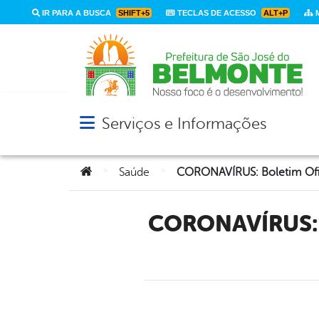
IR PARA A BUSCA
SHIFT+5
TECLAS DE ACESSO
ALT+P
M
Serviços e Informações
Abrir menu principal de navegação
Você está aqui:
>
>
Saúde
CORONAVÍRUS: Boletim Oficial Com Dados Da Cidade De São