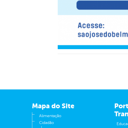
Mapa do Site
Port
Tra
Alimentação
Cidadão
Educa