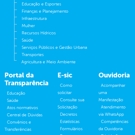
Educação e Esportes
Finanças e Planejamento
Infraestrutura
Mulher
Recursos Hídricos
Saúde
Serviços Públicos e Gestão Urbana
Transportes
Agricultura e Meio Ambiente
Portal da
E-sic
Ouvidoria
Transparência
Como
Acompanhar
solicitar
uma
Educação
Consulte sua
Manifestação
Saúde
Solicitação
Atendimento
Atos normativos
Decretos
via WhatsApp
Central de Dúvidas
Estatísticas
Competências
Convênios e
Formulários
da Ouvidoria
Transferências