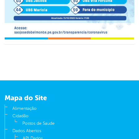
Mapa do Site
Alimentação
Cidadão
Postos de Saude
Dados Abertos
API Dados