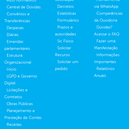
Atos normativos
Decretos
via WhatsApp
Central de Dúvidas
Estatísticas
Competências
Convênios e
Formulários
da Ouvidoria
Transferências
Prazos e
Dúvidas?
Despesas
autoridades
Acesse o FAQ
Diárias
Sic Físico
Fazer uma
Emendas
Solicitar
Manifestação
parlamentares
Recurso
Informações
Estrutura
Solicitar um
Importantes
Organizacional
pedido
Relatórios
Inicio
Anuais
LGPD e Governo
Digital
Licitações e
Contratos
Obras Públicas
Planejamento e
Prestação de Contas
Receitas