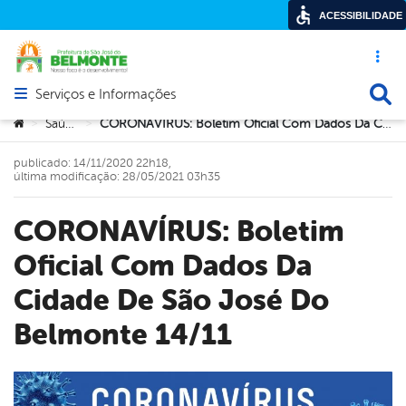
ACESSIBILIDADE
Acesso ráp
Busca
Serviços e Informações
Abrir menu principal de navegação
Você está aqui:
Saúde
CORONAVÍRUS: Boletim Oficial Com Dados Da Cidade De São José Do Belmonte 14/11
>
>
publicado: 14/11/2020 22h18,
última modificação: 28/05/2021 03h35
CORONAVÍRUS: Boletim
Oficial Com Dados Da
Cidade De São José Do
Belmonte 14/11