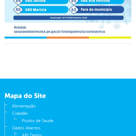
Mapa do Site
Alimentação
Cidadão
Postos de Saude
Dados Abertos
API Dados