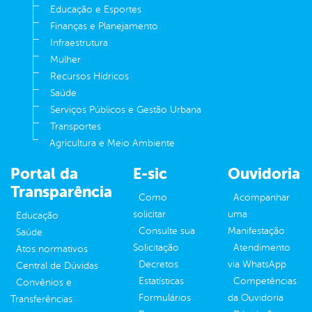
Educação e Esportes
Finanças e Planejamento
Infraestrutura
Mulher
Recursos Hídricos
Saúde
Serviços Públicos e Gestão Urbana
Transportes
Agricultura e Meio Ambiente
Portal da
E-sic
Ouvidoria
Transparência
Como
Acompanhar
solicitar
uma
Educação
Consulte sua
Manifestação
Saúde
Solicitação
Atendimento
Atos normativos
Decretos
via WhatsApp
Central de Dúvidas
Estatísticas
Competências
Convênios e
Formulários
da Ouvidoria
Transferências