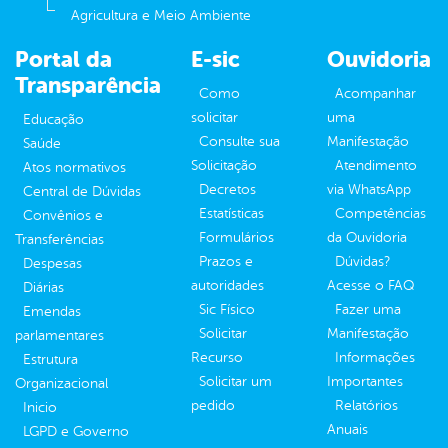
Agricultura e Meio Ambiente
Portal da
E-sic
Ouvidoria
Transparência
Como
Acompanhar
solicitar
uma
Educação
Consulte sua
Manifestação
Saúde
Solicitação
Atendimento
Atos normativos
Decretos
via WhatsApp
Central de Dúvidas
Estatísticas
Competências
Convênios e
Formulários
da Ouvidoria
Transferências
Prazos e
Dúvidas?
Despesas
autoridades
Acesse o FAQ
Diárias
Sic Físico
Fazer uma
Emendas
Solicitar
Manifestação
parlamentares
Recurso
Informações
Estrutura
Solicitar um
Importantes
Organizacional
pedido
Relatórios
Inicio
Anuais
LGPD e Governo