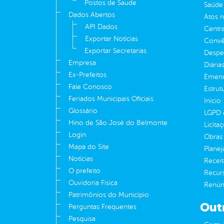
Postos de Saude
Saúde
Dados Abertos
Atos 
API Dados
Centra
Exportar Notícias
Convên
Exportar Secretarias
Despe
Empresa
Diária
Ex-Prefeitos
Emend
Fale Conosco
Estrut
Feriados Municipais Oficiais
Inicio
Glossário
LGPD e
Hino de São José do Belmonte
Licita
Login
Obras 
Mapa do Site
Plane
Notícias
Receit
O prefeito
Recur
Ouvidoria Fisíca
Renúnc
Patrimônios do Município
Out
Perguntas Frequentes
Pesquisa