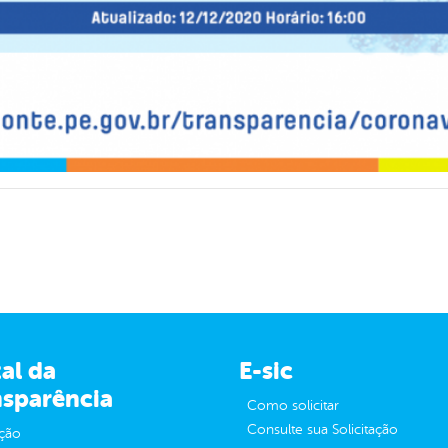
al da
E-sic
nsparência
Como solicitar
Consulte sua Solicitação
ção