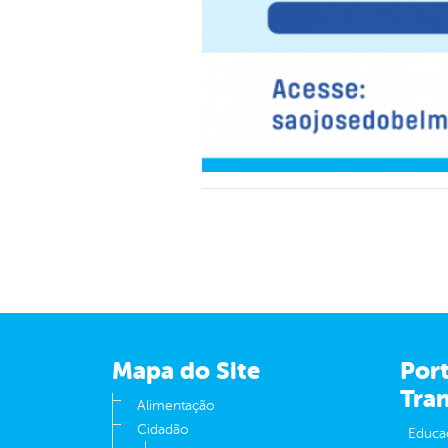
Mapa do Site
Port
Tra
Alimentação
Cidadão
Educa