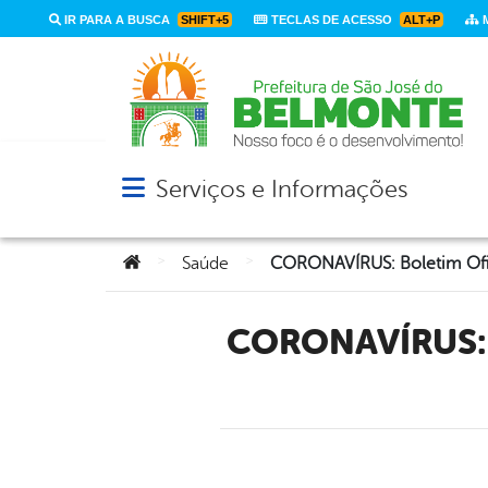
IR PARA A BUSCA
SHIFT+5
TECLAS DE ACESSO
ALT+P
M
Serviços e Informações
Abrir menu principal de navegação
Você está aqui:
>
>
Saúde
CORONAVÍRUS: Boletim Oficial Com Dados Da Cidade De São