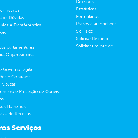
Decretos
Estatísticas
normativos
Formulários
l de Dúvidas
Prazos e autoridades
ios e Transferências
Sic Físico
sas
Solicitar Recurso
s
Solicitar um pedido
as parlamentares
ura Organizacional
 Governo Digital
ções e Contratos
Públicas
jamento e Prestação de Contas
as
sos Humanos
ias de Receitas
ros Serviços