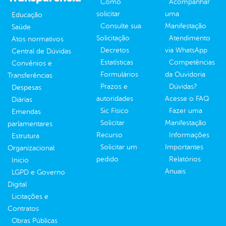
Como
Acompanhar
solicitar
uma
Educação
Consulte sua
Manifestação
Saúde
Solicitação
Atendimento
Atos normativos
Decretos
via WhatsApp
Central de Dúvidas
Estatísticas
Competências
Convênios e
Formulários
da Ouvidoria
Transferências
Prazos e
Dúvidas?
Despesas
autoridades
Acesse o FAQ
Diárias
Sic Físico
Fazer uma
Emendas
Solicitar
Manifestação
parlamentares
Recurso
Informações
Estrutura
Solicitar um
Importantes
Organizacional
pedido
Relatórios
Inicio
Anuais
LGPD e Governo
Digital
Licitações e
Contratos
Obras Públicas