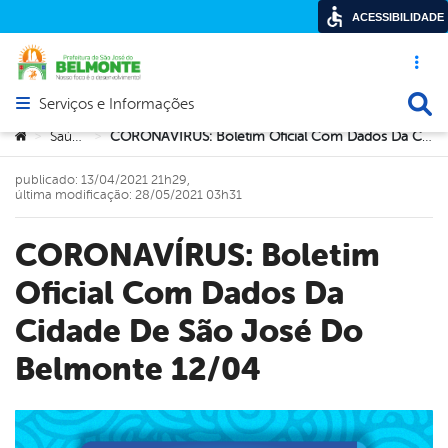
ACESSIBILIDADE
Acesso ráp
Busca
Serviços e Informações
Abrir menu principal de navegação
Você está aqui:
Saúde
CORONAVÍRUS: Boletim Oficial Com Dados Da Cidade De São José Do Belmonte 12/04
>
>
publicado: 13/04/2021 21h29,
última modificação: 28/05/2021 03h31
CORONAVÍRUS: Boletim
Oficial Com Dados Da
Cidade De São José Do
Belmonte 12/04