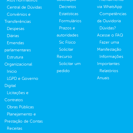
Atos normativos
Decretos
via WhatsApp
Central de Dúvidas
Estatísticas
Competências
Convênios e
Formulários
da Ouvidoria
Transferências
Prazos e
Dúvidas?
Despesas
autoridades
Acesse o FAQ
Diárias
Sic Físico
Fazer uma
Emendas
Solicitar
Manifestação
parlamentares
Recurso
Informações
Estrutura
Solicitar um
Importantes
Organizacional
pedido
Relatórios
Inicio
Anuais
LGPD e Governo
Digital
Licitações e
Contratos
Obras Públicas
Planejamento e
Prestação de Contas
Receitas