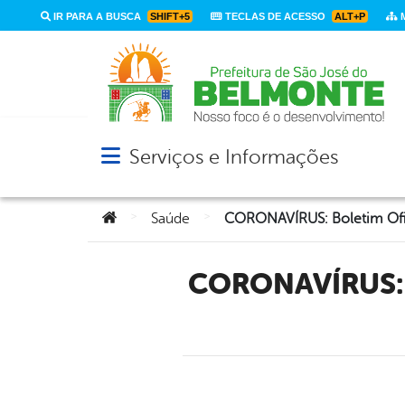
IR PARA A BUSCA
SHIFT+5
TECLAS DE ACESSO
ALT+P
M
Serviços e Informações
Abrir menu principal de navegação
Você está aqui:
>
>
Saúde
CORONAVÍRUS: Boletim Oficial Com Dados Da Cidade De São