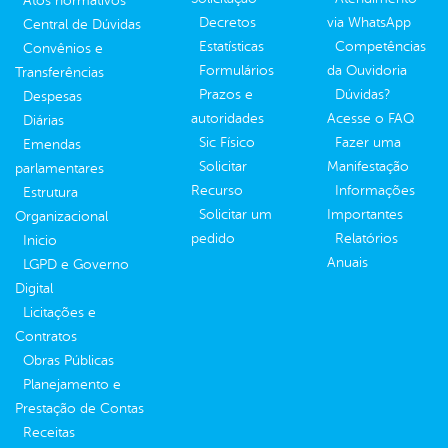
Atos normativos
Decretos
via WhatsApp
Central de Dúvidas
Estatísticas
Competências
Convênios e
Formulários
da Ouvidoria
Transferências
Prazos e
Dúvidas?
Despesas
autoridades
Acesse o FAQ
Diárias
Sic Físico
Fazer uma
Emendas
Solicitar
Manifestação
parlamentares
Recurso
Informações
Estrutura
Solicitar um
Importantes
Organizacional
pedido
Relatórios
Inicio
Anuais
LGPD e Governo
Digital
Licitações e
Contratos
Obras Públicas
Planejamento e
Prestação de Contas
Receitas