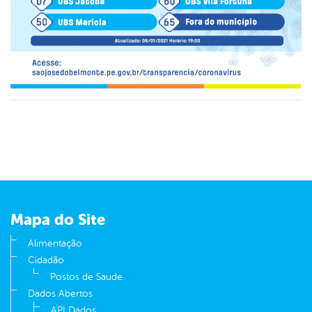
Mapa do Site
Alimentação
Cidadão
Postos de Saude
Dados Abertos
API Dados