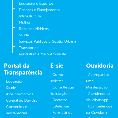
Educação e Esportes
Finanças e Planejamento
Infraestrutura
Mulher
Recursos Hídricos
Saúde
Serviços Públicos e Gestão Urbana
Transportes
Agricultura e Meio Ambiente
Portal da
E-sic
Ouvidoria
Transparência
Como
Acompanhar
solicitar
uma
Educação
Consulte sua
Manifestação
Saúde
Solicitação
Atendimento
Atos normativos
Decretos
via WhatsApp
Central de Dúvidas
Estatísticas
Competências
Convênios e
Formulários
da Ouvidoria
Transferências