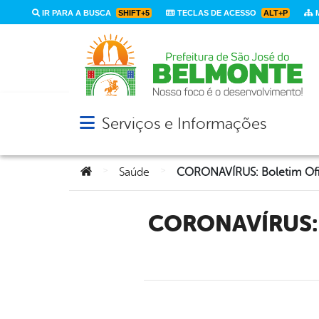
IR PARA A BUSCA
SHIFT+5
TECLAS DE ACESSO
ALT+P
M
Serviços e Informações
Abrir menu principal de navegação
Você está aqui:
>
>
Saúde
CORONAVÍRUS: Boletim Oficial Com Dados Da Cidade De São