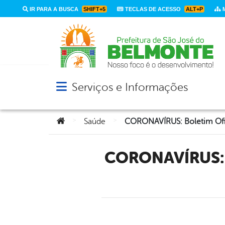
IR PARA A BUSCA
SHIFT+5
TECLAS DE ACESSO
ALT+P
M
Serviços e Informações
Abrir menu principal de navegação
Você está aqui:
>
>
Saúde
CORONAVÍRUS: Boletim Oficial Com Dados Da Cidade De São