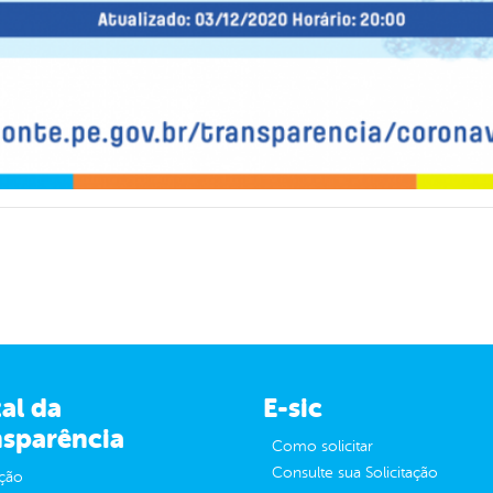
al da
E-sic
nsparência
Como solicitar
Consulte sua Solicitação
ção