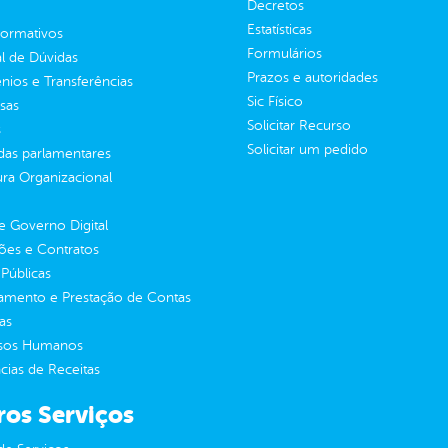
Decretos
Estatísticas
normativos
Formulários
l de Dúvidas
Prazos e autoridades
ios e Transferências
Sic Físico
sas
Solicitar Recurso
s
Solicitar um pedido
as parlamentares
ura Organizacional
 Governo Digital
ções e Contratos
Públicas
jamento e Prestação de Contas
as
sos Humanos
ias de Receitas
ros Serviços