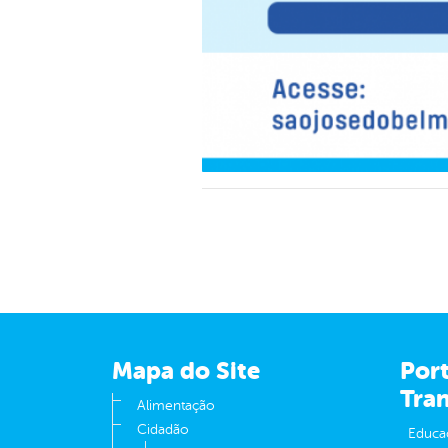
Mapa do Site
Port
Tra
Alimentação
Cidadão
Educa