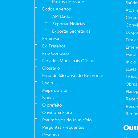
Postos de Saude
Saúde
Dados Abertos
Atos 
API Dados
Centra
Exportar Notícias
Convên
Exportar Secretarias
Despe
Empresa
Diária
Ex-Prefeitos
Emend
Fale Conosco
Estrut
Feriados Municipais Oficiais
Inicio
Glossário
LGPD e
Hino de São José do Belmonte
Licita
Login
Obras 
Mapa do Site
Plane
Notícias
Receit
O prefeito
Recur
Ouvidoria Fisíca
Renúnc
Patrimônios do Município
Out
Perguntas Frequentes
Pesquisa