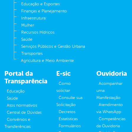
Educação e Esportes
Finanças e Planejamento
Infraestrutura
Mulher
Recursos Hídricos
Saúde
Serviços Públicos e Gestão Urbana
Transportes
Agricultura e Meio Ambiente
Portal da
E-sic
Ouvidoria
Transparência
Como
Acompanhar
solicitar
uma
Educação
Consulte sua
Manifestação
Saúde
Solicitação
Atendimento
Atos normativos
Decretos
via WhatsApp
Central de Dúvidas
Estatísticas
Competências
Convênios e
Formulários
da Ouvidoria
Transferências