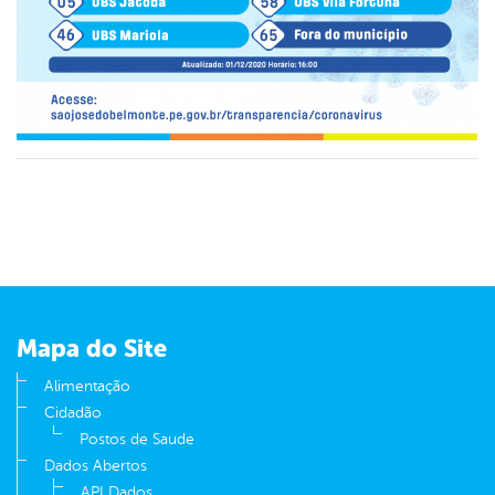
Mapa do Site
Alimentação
Cidadão
Postos de Saude
Dados Abertos
API Dados