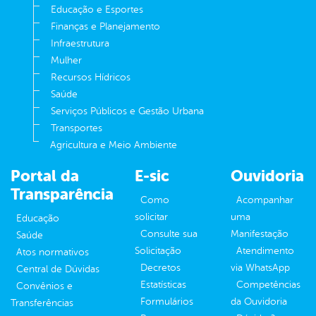
Educação e Esportes
Finanças e Planejamento
Infraestrutura
Mulher
Recursos Hídricos
Saúde
Serviços Públicos e Gestão Urbana
Transportes
Agricultura e Meio Ambiente
Portal da
E-sic
Ouvidoria
Transparência
Como
Acompanhar
solicitar
uma
Educação
Consulte sua
Manifestação
Saúde
Solicitação
Atendimento
Atos normativos
Decretos
via WhatsApp
Central de Dúvidas
Estatísticas
Competências
Convênios e
Formulários
da Ouvidoria
Transferências