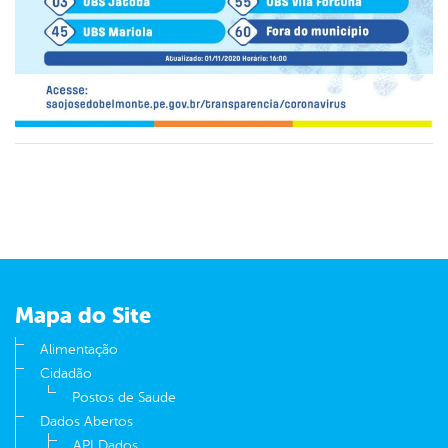
Mapa do Site
Alimentação
Cidadão
Postos de Saude
Dados Abertos
API Dados