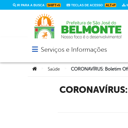
IR PARA A BUSCA
SHIFT+5
TECLAS DE ACESSO
ALT+P
M
Serviços e Informações
Abrir menu principal de navegação
Você está aqui:
>
>
Saúde
CORONAVÍRUS: Boletim Oficial Com Dados Da Cidade De São