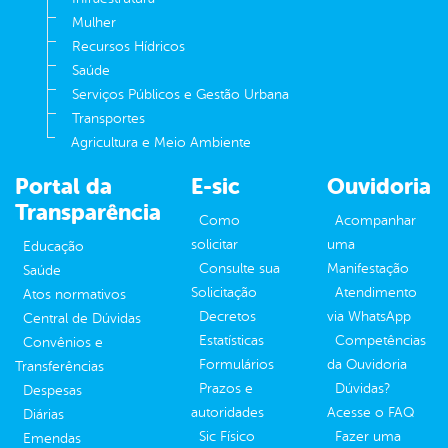
Mulher
Recursos Hídricos
Saúde
Serviços Públicos e Gestão Urbana
Transportes
Agricultura e Meio Ambiente
Portal da
E-sic
Ouvidoria
Transparência
Como
Acompanhar
solicitar
uma
Educação
Consulte sua
Manifestação
Saúde
Solicitação
Atendimento
Atos normativos
Decretos
via WhatsApp
Central de Dúvidas
Estatísticas
Competências
Convênios e
Formulários
da Ouvidoria
Transferências
Prazos e
Dúvidas?
Despesas
autoridades
Acesse o FAQ
Diárias
Sic Físico
Fazer uma
Emendas