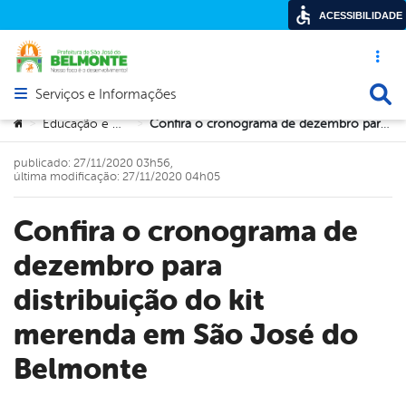
ACESSIBILIDADE
Acesso ráp
Busca
Serviços e Informações
Abrir menu principal de navegação
Você está aqui:
Educação e Cultura
Confira o cronograma de dezembro para distribuição do kit merenda em São José do Belmonte
>
>
publicado: 27/11/2020 03h56,
última modificação: 27/11/2020 04h05
Confira o cronograma de
dezembro para
distribuição do kit
merenda em São José do
Belmonte