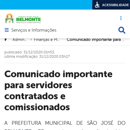
ACESSIBILIDADE
Acesso ráp
Busca
Serviços e Informações
Abrir menu principal de navegação
Você está aqui:
Administração
Finanças e Planejamento
Comunicado importante para servidores contratados e comissionados
>
>
>
publicado: 31/12/2020 01h53,
última modificação: 31/12/2020 03h27
Comunicado importante
para servidores
contratados e
comissionados
A PREFEITURA MUNICIPAL DE SÃO JOSÉ DO