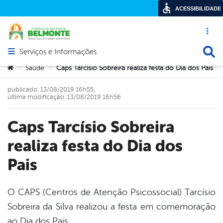
ACESSIBILIDADE
Acesso ráp
Busca
Serviços e Informações
Abrir menu principal de navegação
Você está aqui:
Saúde
Caps Tarcísio Sobreira realiza festa do Dia dos Pais
>
>
publicado: 13/08/2019 16h55,
última modificação: 13/08/2019 16h56
Caps Tarcísio Sobreira
realiza festa do Dia dos
Pais
O CAPS (Centros de Atenção Psicossocial) Tarcísio
Sobreira da Silva realizou a festa em comemoração
book
ao Dia dos Pais.