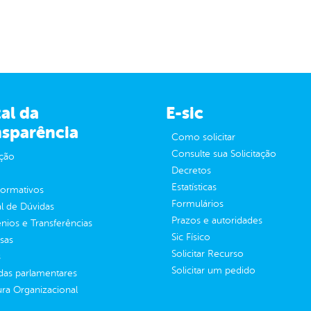
al da
E-sic
nsparência
Como solicitar
Consulte sua Solicitação
ção
Decretos
Estatísticas
normativos
Formulários
l de Dúvidas
Prazos e autoridades
ios e Transferências
Sic Físico
sas
Solicitar Recurso
s
Solicitar um pedido
as parlamentares
ura Organizacional