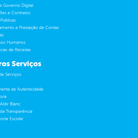
 Governo Digital
ções e Contratos
Públicas
jamento e Prestação de Contas
as
sos Humanos
ias de Receitas
ros Serviços
de Serviços
enta de Autenticidade
oria
 Aldir Blanc
 da Transparência
orte Escolar