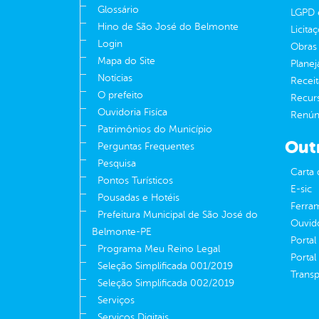
Glossário
LGPD e
Hino de São José do Belmonte
Licita
Login
Obras 
Mapa do Site
Plane
Notícias
Receit
O prefeito
Recur
Ouvidoria Fisíca
Renúnc
Patrimônios do Município
Out
Perguntas Frequentes
Pesquisa
Carta 
Pontos Turísticos
E-sic
Pousadas e Hotéis
Ferram
Prefeitura Municipal de São José do
Ouvid
Belmonte-PE
Portal
Programa Meu Reino Legal
Portal
Seleção Simplificada 001/2019
Transp
Seleção Simplificada 002/2019
Serviços
Serviços Digitais