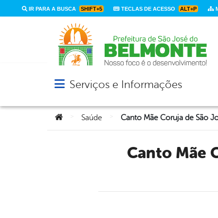
IR PARA A BUSCA
SHIFT+5
TECLAS DE ACESSO
ALT+P
M
Serviços e Informações
Abrir menu principal de navegação
Você está aqui:
>
>
Saúde
Canto Mãe Coruja de São José do Belmonte apresenta