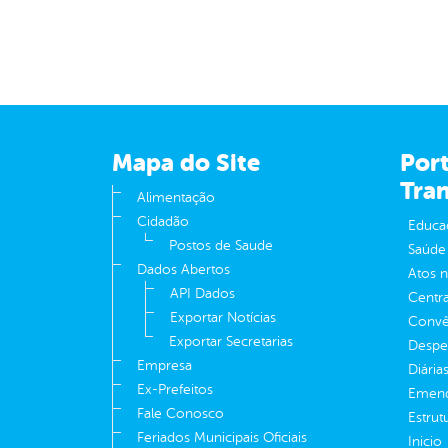
Mapa do Site
Port
Tra
Alimentação
Cidadão
Educa
Postos de Saude
Saúde
Dados Abertos
Atos 
API Dados
Centra
Exportar Notícias
Convên
Exportar Secretarias
Despe
Empresa
Diária
Ex-Prefeitos
Emend
Fale Conosco
Estrut
Feriados Municipais Oficiais
Inicio