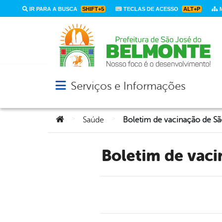
IR PARA A BUSCA
SHIFT+5
TECLAS DE ACESSO
ALT+P
M
Serviços e Informações
Abrir menu principal de navegação
Você está aqui:
>
>
Saúde
Boletim de va