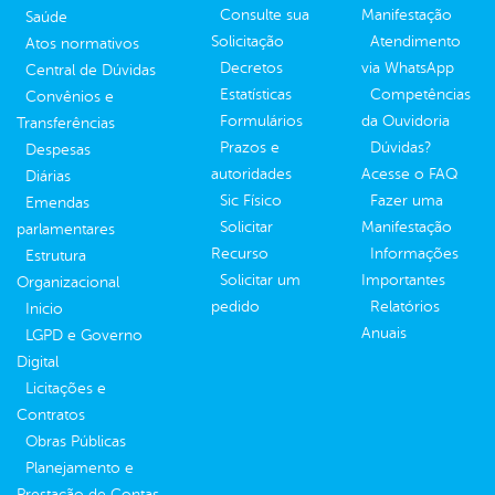
Consulte sua
Manifestação
Saúde
Solicitação
Atendimento
Atos normativos
Decretos
via WhatsApp
Central de Dúvidas
Estatísticas
Competências
Convênios e
Formulários
da Ouvidoria
Transferências
Prazos e
Dúvidas?
Despesas
autoridades
Acesse o FAQ
Diárias
Sic Físico
Fazer uma
Emendas
Solicitar
Manifestação
parlamentares
Recurso
Informações
Estrutura
Solicitar um
Importantes
Organizacional
pedido
Relatórios
Inicio
Anuais
LGPD e Governo
Digital
Licitações e
Contratos
Obras Públicas
Planejamento e
Prestação de Contas