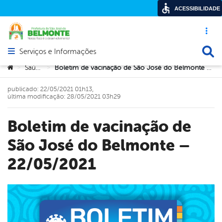
ACESSIBILIDADE
Acesso ráp
Busca
Serviços e Informações
Abrir menu principal de navegação
Você está aqui:
Saúde
Boletim de vacinação de São José do Belmonte – 22/05/2021
>
>
publicado: 22/05/2021 01h13,
última modificação: 28/05/2021 03h29
Boletim de vacinação de
São José do Belmonte –
22/05/2021
book