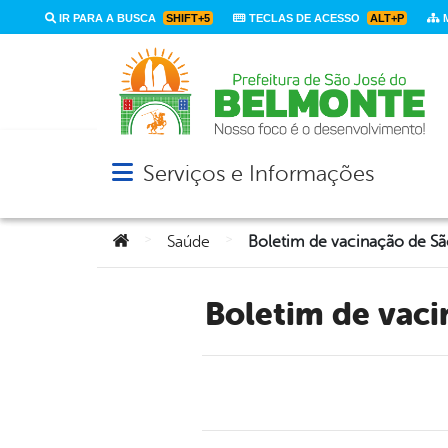
IR PARA A BUSCA
SHIFT+5
TECLAS DE ACESSO
ALT+P
M
Serviços e Informações
Abrir menu principal de navegação
Você está aqui:
>
>
Saúde
Boletim de va