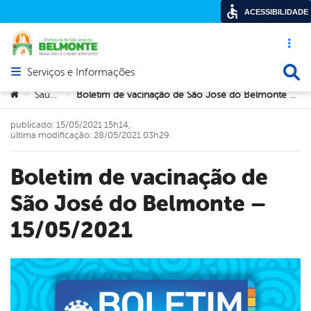
ACESSIBILIDADE
Acesso ráp
Busca
Serviços e Informações
Abrir menu principal de navegação
Você está aqui:
Saúde
Boletim de vacinação de São José do Belmonte – 15/05/2021
>
>
publicado: 15/05/2021 15h14,
última modificação: 28/05/2021 03h29
Boletim de vacinação de
São José do Belmonte –
15/05/2021
book