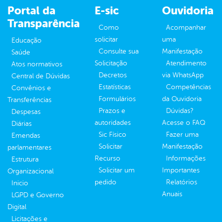
Portal da
E-sic
Ouvidoria
Transparência
Como
Acompanhar
solicitar
uma
Educação
Consulte sua
Manifestação
Saúde
Solicitação
Atendimento
Atos normativos
Decretos
via WhatsApp
Central de Dúvidas
Estatísticas
Competências
Convênios e
Formulários
da Ouvidoria
Transferências
Prazos e
Dúvidas?
Despesas
autoridades
Acesse o FAQ
Diárias
Sic Físico
Fazer uma
Emendas
Solicitar
Manifestação
parlamentares
Recurso
Informações
Estrutura
Solicitar um
Importantes
Organizacional
pedido
Relatórios
Inicio
Anuais
LGPD e Governo
Digital
Licitações e