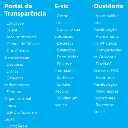
Portal da
E-sic
Ouvidoria
Transparência
Como
Acompanhar
solicitar
uma
Educação
Consulte sua
Manifestação
Saúde
Solicitação
Atendimento
Atos normativos
Decretos
via WhatsApp
Central de Dúvidas
Estatísticas
Competências
Convênios e
Formulários
da Ouvidoria
Transferências
Prazos e
Dúvidas?
Despesas
autoridades
Acesse o FAQ
Diárias
Sic Físico
Fazer uma
Emendas
Solicitar
Manifestação
parlamentares
Recurso
Informações
Estrutura
Solicitar um
Importantes
Organizacional
pedido
Relatórios
Inicio
Anuais
LGPD e Governo
Digital
Licitações e