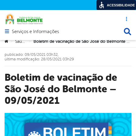
ACESSIBILIDADE
Acesso ráp
Busca
Serviços e Informações
Abrir menu principal de navegação
Você está aqui:
Saúde
Boletim de vacinação de São José do Belmonte – 09/05/2021
>
>
publicado: 09/05/2021 03h32,
última modificação: 28/05/2021 03h29
Boletim de vacinação de
São José do Belmonte –
09/05/2021
book