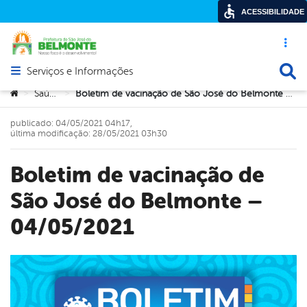
ACESSIBILIDADE
Acesso ráp
Busca
Serviços e Informações
Abrir menu principal de navegação
Você está aqui:
Saúde
Boletim de vacinação de São José do Belmonte – 04/05/2021
>
>
publicado: 04/05/2021 04h17,
última modificação: 28/05/2021 03h30
Boletim de vacinação de
São José do Belmonte –
04/05/2021
book