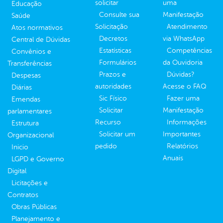
solicitar
uma
Educação
Consulte sua
Manifestação
Saúde
Solicitação
Atendimento
Atos normativos
Decretos
via WhatsApp
Central de Dúvidas
Estatísticas
Competências
Convênios e
Formulários
da Ouvidoria
Transferências
Prazos e
Dúvidas?
Despesas
autoridades
Acesse o FAQ
Diárias
Sic Físico
Fazer uma
Emendas
Solicitar
Manifestação
parlamentares
Recurso
Informações
Estrutura
Solicitar um
Importantes
Organizacional
pedido
Relatórios
Inicio
Anuais
LGPD e Governo
Digital
Licitações e
Contratos
Obras Públicas
Planejamento e