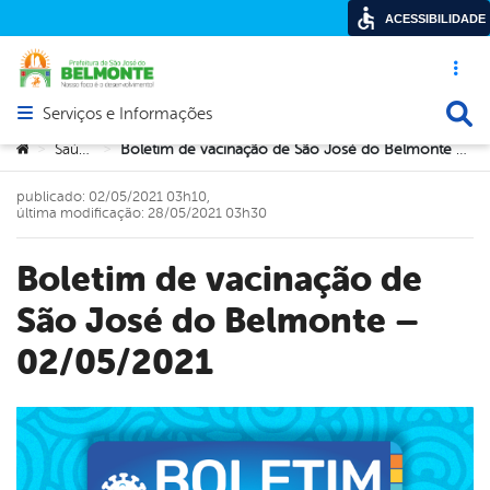
ACESSIBILIDADE
Acesso ráp
Busca
Serviços e Informações
Abrir menu principal de navegação
Você está aqui:
Saúde
Boletim de vacinação de São José do Belmonte – 02/05/2021
>
>
publicado: 02/05/2021 03h10,
última modificação: 28/05/2021 03h30
Boletim de vacinação de
São José do Belmonte –
02/05/2021
book