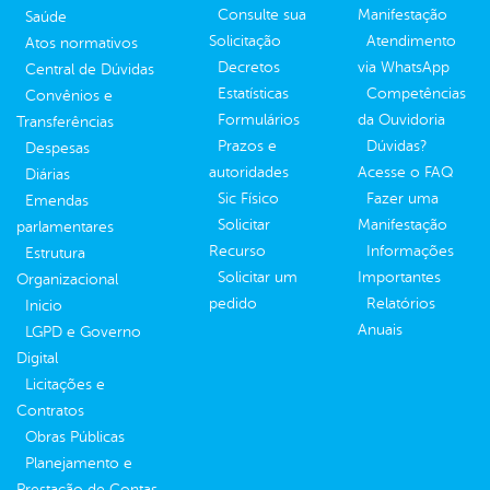
Consulte sua
Manifestação
Saúde
Solicitação
Atendimento
Atos normativos
Decretos
via WhatsApp
Central de Dúvidas
Estatísticas
Competências
Convênios e
Formulários
da Ouvidoria
Transferências
Prazos e
Dúvidas?
Despesas
autoridades
Acesse o FAQ
Diárias
Sic Físico
Fazer uma
Emendas
Solicitar
Manifestação
parlamentares
Recurso
Informações
Estrutura
Solicitar um
Importantes
Organizacional
pedido
Relatórios
Inicio
Anuais
LGPD e Governo
Digital
Licitações e
Contratos
Obras Públicas
Planejamento e
Prestação de Contas