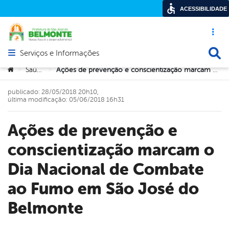
ACESSIBILIDADE
Acesso ráp
Busca
Serviços e Informações
Abrir menu principal de navegação
Você está aqui:
Saúde
Ações de prevenção e conscientização marcam o Dia Nacional de Combate ao Fumo em São José do Belmonte
>
>
publicado: 28/05/2018 20h10,
última modificação: 05/06/2018 16h31
Ações de prevenção e
conscientização marcam o
Dia Nacional de Combate
ao Fumo em São José do
Belmonte