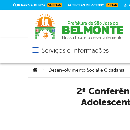
IR PARA A BUSCA
SHIFT+5
TECLAS DE ACESSO
ALT+P
M
Serviços e Informações
Abrir menu principal de navegação
Você está aqui:
>
Desenvolvimento Social e Cidadania
2ª Conferência Municipal dos Direitos da Criança e do
Adolescent