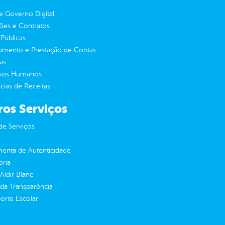
 Governo Digital
ções e Contratos
Públicas
jamento e Prestação de Contas
as
sos Humanos
ias de Receitas
ros Serviços
de Serviços
enta de Autenticidade
oria
 Aldir Blanc
 da Transparência
orte Escolar