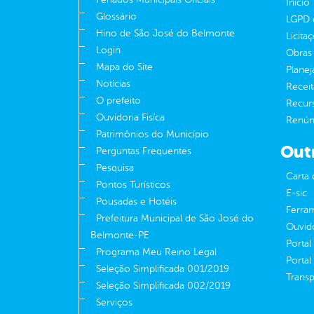
Inicio
Glossário
LGPD e
Hino de São José do Belmonte
Licita
Login
Obras 
Mapa do Site
Plane
Notícias
Receit
O prefeito
Recur
Ouvidoria Fisíca
Renúnc
Patrimônios do Município
Out
Perguntas Frequentes
Pesquisa
Carta 
Pontos Turísticos
E-sic
Pousadas e Hotéis
Ferram
Prefeitura Municipal de São José do
Ouvid
Belmonte-PE
Portal
Programa Meu Reino Legal
Portal
Seleção Simplificada 001/2019
Transp
Seleção Simplificada 002/2019
Serviços