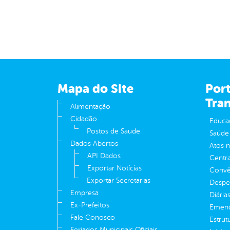
Mapa do Site
Port
Tra
Alimentação
Cidadão
Educa
Postos de Saude
Saúde
Dados Abertos
Atos 
API Dados
Centra
Exportar Notícias
Convên
Exportar Secretarias
Despe
Empresa
Diária
Ex-Prefeitos
Emend
Fale Conosco
Estrut
Feriados Municipais Oficiais