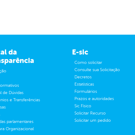
al da
E-sic
nsparência
Como solicitar
Consulte sua Solicitação
ção
Decretos
Estatísticas
normativos
Formulários
l de Dúvidas
Prazos e autoridades
ios e Transferências
Sic Físico
sas
Solicitar Recurso
s
Solicitar um pedido
as parlamentares
ura Organizacional