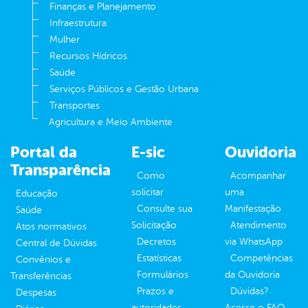
Finanças e Planejamento
Infraestrutura
Mulher
Recursos Hídricos
Saúde
Serviços Públicos e Gestão Urbana
Transportes
Agricultura e Meio Ambiente
Portal da
E-sic
Ouvidoria
Transparência
Como
Acompanhar
solicitar
uma
Educação
Consulte sua
Manifestação
Saúde
Solicitação
Atendimento
Atos normativos
Decretos
via WhatsApp
Central de Dúvidas
Estatísticas
Competências
Convênios e
Formulários
da Ouvidoria
Transferências
Prazos e
Dúvidas?
Despesas
autoridades
Acesse o FAQ