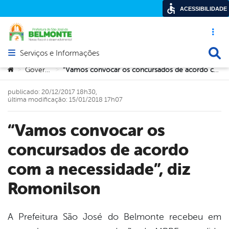
ACESSIBILIDADE
Acesso ráp
Busca
Serviços e Informações
Abrir menu principal de navegação
Você está aqui:
Governo
“Vamos convocar os concursados de acordo com a necessidade”, diz Romonilson
>
>
publicado: 20/12/2017 18h30,
última modificação: 15/01/2018 17h07
“Vamos convocar os
concursados de acordo
com a necessidade”, diz
Romonilson
A Prefeitura São José do Belmonte recebeu em